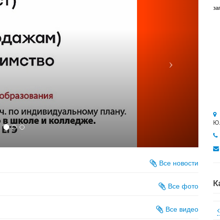
за
Ю.
Все новости
К
Все фото
Все видео