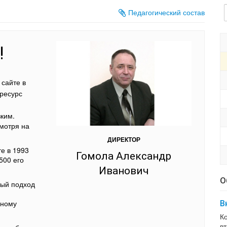
Педагогический состав
!
сайте в
-ресурс
зким.
смотря на
ДИРЕКТОР
е в 1993
Гомола Александр
500 его
Иванович
О
ный подход
ьному
В
К
вт