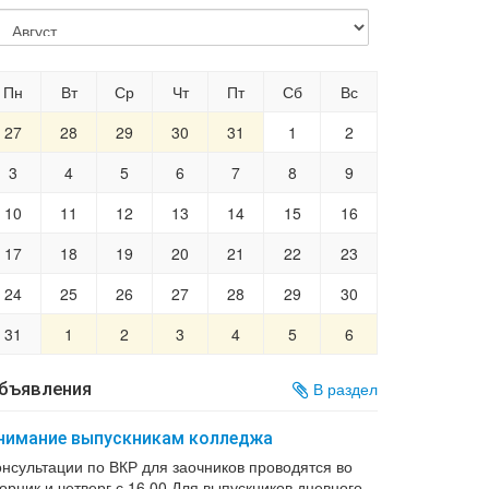
Пн
Вт
Ср
Чт
Пт
Сб
Вс
27
28
29
30
31
1
2
3
4
5
6
7
8
9
10
11
12
13
14
15
16
17
18
19
20
21
22
23
24
25
26
27
28
29
30
31
1
2
3
4
5
6
бъявления
В раздел
нимание выпускникам колледжа
онсультации по ВКР для заочников проводятся во
орник и четверг с 16 00 Для выпускников дневного