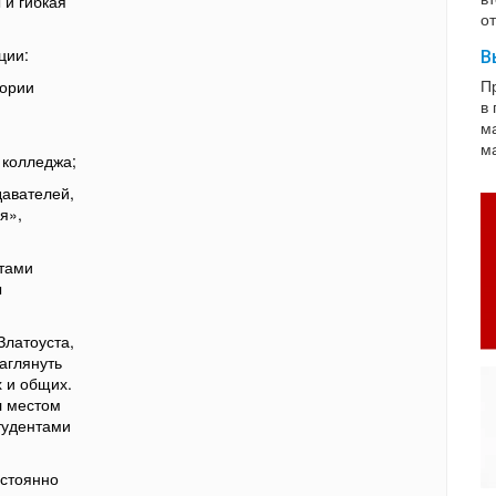
 и гибкая
о
ции:
В
П
ории
в
м
ма
 колледжа;
авателей,
я»,
тами
ы
Златоуста,
заглянуть
 и общих.
л местом
студентами
остоянно