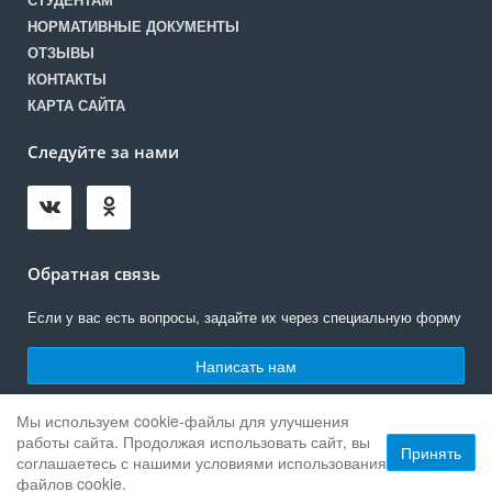
СТУДЕНТАМ
НОРМАТИВНЫЕ ДОКУМЕНТЫ
ОТЗЫВЫ
КОНТАКТЫ
КАРТА САЙТА
Следуйте за нами
Обратная связь
Если у вас есть вопросы, задайте их через специальную форму
Написать нам
Мы используем cookie-файлы для улучшения
работы сайта. Продолжая использовать сайт, вы
© 2020 ЧПОУ «Златоустовский юридический колледж «Ицыл»»
Принять
соглашаетесь с нашими
условиями использования
Работает на «SIMAI: Сайт колледжа»
файлов cookie.